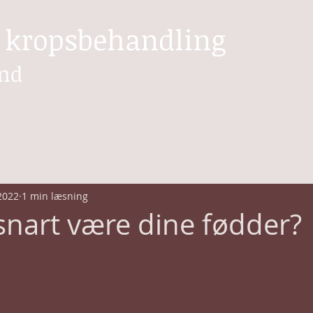
k kropsbehandling
BOOK TID
und
2022
1 min læsning
 snart være dine fødder?