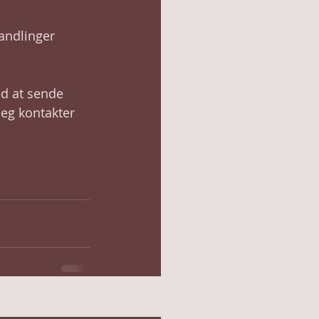
andlinger 
ed at sende 
Jeg kontakter 
Se alle