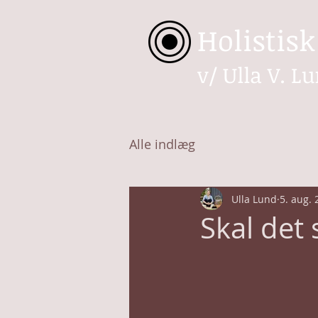
Holistis
v/ Ulla V. L
Alle indlæg
Ulla Lund
5. aug. 
Skal det