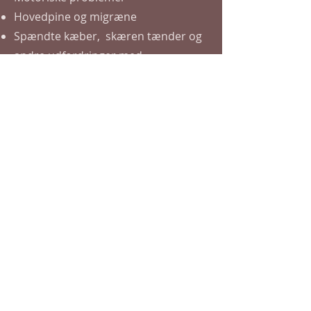
Hovedpine og migræne
Spændte kæber, skæren tænder og
andre udfordringer med
bidfunktionen
Allergi og astma
Eksem og hudproblemer mmm.
KST kan også hjælpe på følgende
tilstande og diagnoser:
Hormonelle ubalancer både hos
mænd og kvinder
Indlærings- og
adfærdsvanskeligheder
Hyperaktivitet
Apergers syndrom
Autisme