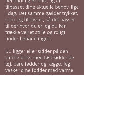
behandling er unik, og er
tilpasset dine aktuelle behov, lige
i dag. Det samme gælder trykket,
som jeg tilpasser, så det passer
til dér hvor du er, og du kan
trække vejret stille og roligt
under behandlingen.
Du ligger eller sidder på den
varme briks med løst siddende
tøj, bare fødder og lægge. Jeg
vasker dine fødder med varme
klude inden behandlingen, og
anvender UCCA fodsalve, som er
lavet af økologiske, nærende
olier og butters, æteriske olier og
bivoks.
Hvis det er relevant for din